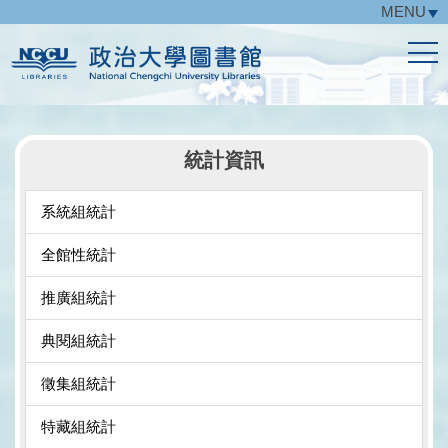
MENU
跳
到
主
要
內
容
區
統計資訊
系統組統計
全館性統計
推廣組統計
典閱組統計
徵集組統計
特藏組統計