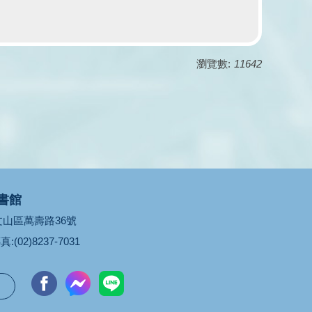
瀏覽數:
11642
書館
市文山區萬壽路36號
真:(02)8237-7031
台