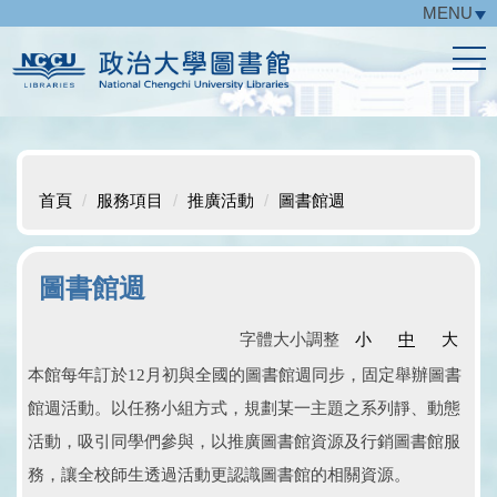
MENU
跳
到
主
要
內
容
區
首頁
服務項目
推廣活動
圖書館週
圖書館週
字體大小調整
小
中
大
本館每年訂於12月初與全國的圖書館週同步，固定舉辦圖書
館週活動。以任務小組方式，規劃某一主題之系列靜、動態
活動，吸引同學們參與，以推廣圖書館資源及行銷圖書館服
務
，
讓全校師生透過活動更認識圖書館的相關資源。