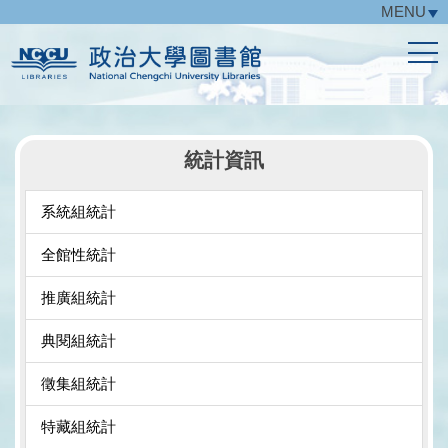
MENU
跳
到
主
要
內
容
區
統計資訊
系統組統計
全館性統計
推廣組統計
典閱組統計
徵集組統計
特藏組統計