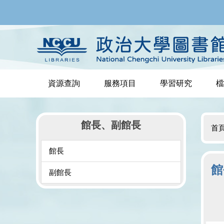
跳
到
主
要
內
容
區
資源查詢
服務項目
學習研究
檔
館長、副館長
首
館長
館
副館長
廖