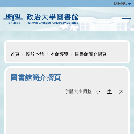
MENU
跳
到
主
要
內
容
區
首頁
關於本館
本館導覽
圖書館簡介摺頁
圖書館簡介摺頁
字體大小調整
小
中
大