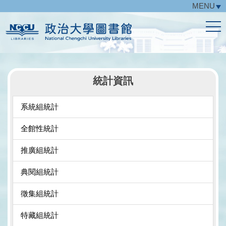
MENU
跳
到
主
要
內
容
區
統計資訊
系統組統計
全館性統計
推廣組統計
典閱組統計
徵集組統計
特藏組統計