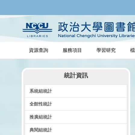
跳
到
主
要
內
容
區
資源查詢
服務項目
學習研究
檔
統計資訊
系統組統計
全館性統計
推廣組統計
典閱組統計