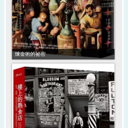
煉金術的祕密