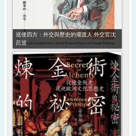
巡使四方：外交與歷史的擺渡人 外交官沈
呂巡