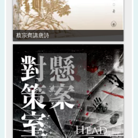
蔡宗齊講唐詩