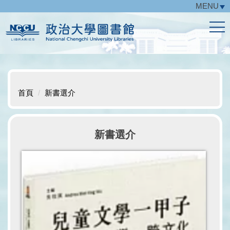
MENU
跳
到
主
要
內
容
區
首頁
新書選介
新書選介