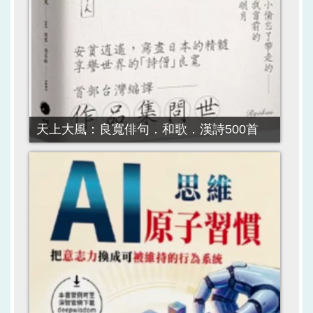
天上大風：良寬俳句．和歌．漢詩500首