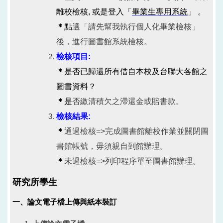
離校檢核, 或是登入
「
畢業生專用系統
」
。
＊
點
選「請先幫我執行個人化畢業檢核」
後，進行圖書館系統檢核。
檢核項目:
＊
是否已歸還所有借自本校及台聯大各館之
圖書資料？
＊
是
否繳清積欠之滯還金或賠書款。
檢核結果:
＊
通過檢核=>
完成圖書館離校作業並
關閉圖
書館帳號
，毋須親自到館辦理
。
＊
未過檢核=>
列印程序單至
圖書館辦理。
研究所學生
一、論文電子檔上傳與紙本裝訂