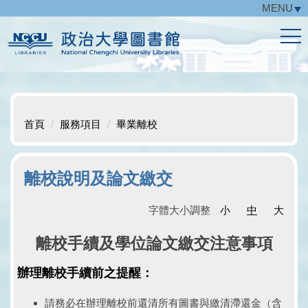
MENU
跳
到
主
要
內
容
區
首頁
服務項目
畢業離校
離校說明及論文繳交
字體大小調整
小
中
大
離校手續及學位論文繳交注意事項
辦理離校手續前之提醒：
請務必在辦理離校前還清所有圖書與繳清滯還金（含