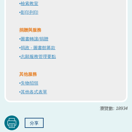
•
檢索教室
•
影印列印
捐贈與服務
•
圖書轉讓/捐贈
•
捐政 - 圖書館募款
•
志願服務管理要點
其他服務
•
失物招領
•
其他各式表單
瀏覽數:
18934
分享