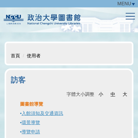
MENU
跳
到
主
要
內
容
區
首頁
使用者
訪客
字體大小調整
小
中
大
圖書館導覽
•
入館須知及交通資訊
•
環景導覽
•
導覽申請