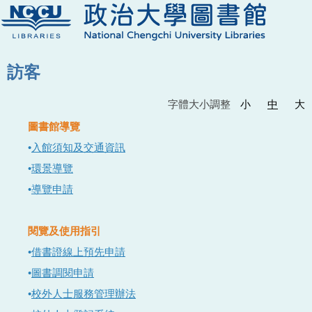
訪客
字體大小調整
小
中
大
圖書館導覽
•
入館須知及交通資訊
•
環景導覽
•
導覽申請
閱覽及使用指引
•
借書證線上預先申請
•
圖書調閱申請
•
校外人士服務管理辦法