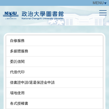
MENU
跳
到
主
要
內
容
區
自修服務
多媒體服務
委託借閱
代借代印
借書證申請/退還保證金申請
場地使用
各式授權書