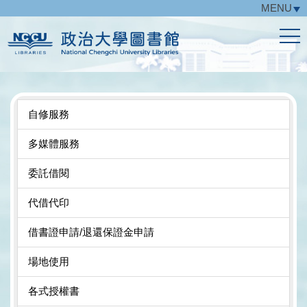
MENU
跳
到
主
要
內
容
區
自修服務
多媒體服務
委託借閱
代借代印
借書證申請/退還保證金申請
場地使用
各式授權書