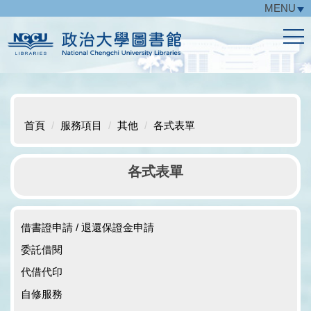
MENU
跳
到
主
要
內
容
區
首頁
服務項目
其他
各式表單
各式表單
借書證申請 / 退還保證金申請
委託借閱
代借代印
自修服務