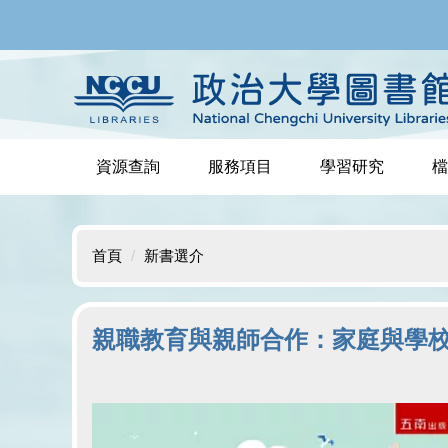
跳
到
主
要
內
容
區
資源查詢
服務項目
學習研究
檔
首頁
新書選介
親職教育與親師合作：家庭與學