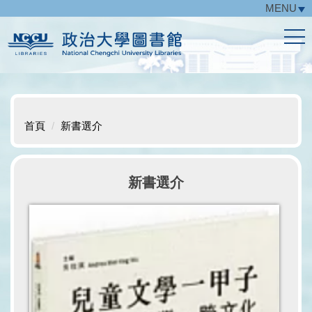
MENU
跳
到
主
要
內
容
區
首頁
新書選介
新書選介