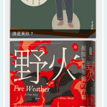
誰是黃欣？