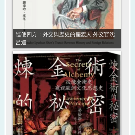
巡使四方：外交與歷史的擺渡人 外交官沈
呂巡