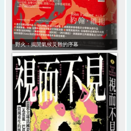
野火：揭開氣候災難的序幕