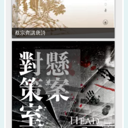
蔡宗齊講唐詩