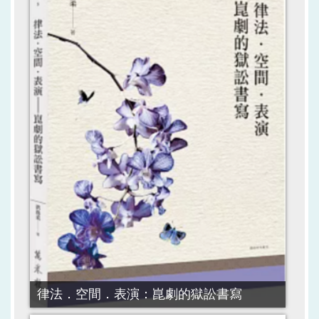
律法．空間．表演：崑劇的獄訟書寫