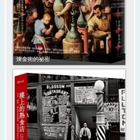
煉金術的祕密