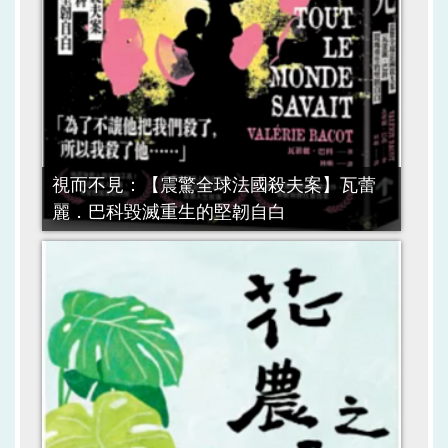
視而不見：【震驚全球法國殺夫案】瓦蕾
麗．巴科毀滅重生的堅韌自白