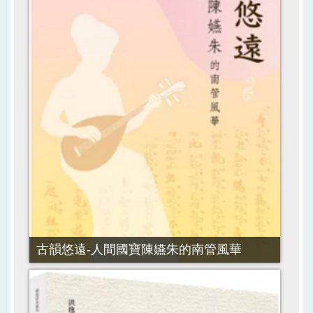
古韻悠遠-人間國寶陳嬿朱的南管風華