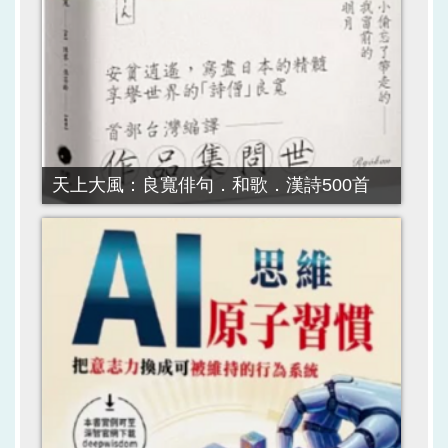
天上大風：良寬俳句．和歌．漢詩500首