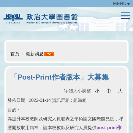
MENU
跳
到
主
要
內
容
區
首頁
最新消息
「Post-Print作者版本」大募集
字體大小調整
小
中
大
發佈日期 :
2022-01-14
資訊群組 :
組織組
目的：
為提升本校教師及研究人員發表之學術論文國際能見度，呼
應開放取用精神，請本校教師及研究人員提供
post-print作