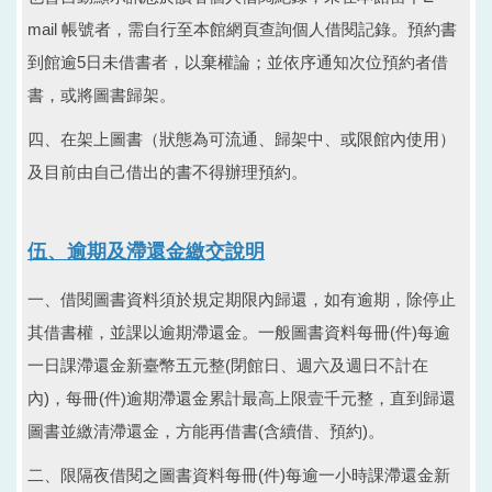
mail 帳號者，需自行至本館網頁查詢個人借閱記錄。預約書
到館逾5日未借書者，以棄權論；並依序通知次位預約者借
書，或將圖書歸架。
四、在架上圖書（狀態為可流通、歸架中、或限館內使用）
及目前由自己借出的書不得辦理預約。
伍、逾期及滯還金繳交說明
一、借閱圖書資料須於規定期限內歸還，如有逾期，除停止
其借書權，並課以逾期滯還金。一般圖書資料每冊(件)每逾
一日課滯還金新臺幣五元整(閉館日、週六及週日不計在
內)，每冊(件)逾期滯還金累計最高上限壹千元整，直到歸還
圖書並繳清滯還金，方能再借書(含續借、預約)。
二、限隔夜借閱之圖書資料每冊(件)每逾一小時課滯還金新