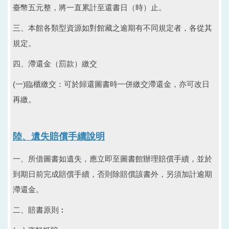
臺幣五元整，將一直累計至還書日（時）止。
三、本館各類型資源如對館藏之逾期有不同規定者，各從其
規定。
四、滯還金（罰款）繳交
(一)臨櫃繳交：可於歸還圖書時一併繳交滯還金，亦可改日
再繳。
陸、遺失賠償手續說明
一、所借圖書如遺失，應立即至圖書館辦理賠償手續，並於
到期日前完成賠償手續，否則除賠償該書外，另須加計逾期
滯還金。
二、賠書原則︰