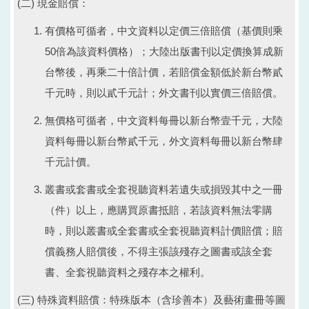
(二) 現金賠償：
有價格可循者，中文資料以定價三倍賠償（基價則乘
50倍為該資料價格）；大陸出版書刊以定價換算成新
台幣後，再乘二十倍計價，若賠償金額低於新台幣貳
千元時，則以貳千元計；外文書刊以實價三倍賠償。
無價格可循者，中文資料每冊以新台幣壹千元，大陸
資料每冊以新台幣貳千元，外文資料每冊以新台幣肆
千元計價。
叢書或套書或全套視聽資料若遺失或損毀其中之一冊
（件）以上，應購買原書抵賠，若該資料無法零購
時，則以叢書或全套書或全套視聽資料計價賠償；賠
償義務人賠償後，不得主張該殘存之圖書或該全套
書、全套視聽資料之殘存本之權利。
(三) 特殊資料賠償：特殊版本（含珍善本）及藝術畫冊等圖