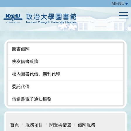
MENU
跳
到
主
要
內
容
區
圖書借閱
校友借書服務
校內圖書代借、期刊代印
委託代借
借還書電子通知服務
首頁
服務項目
閱覽與借還
借閱服務