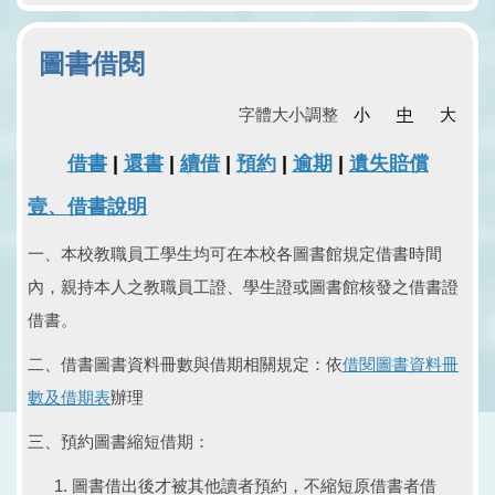
圖書借閱
字體大小調整
小
中
大
借書
|
還書
|
續借
|
預約
|
逾期
|
遺失賠償
壹、借書說明
一、本校教職員工學生均可在本校各圖書館規定借書時間
內，親持本人之教職員工證、學生證或圖書館核發之借書證
借書。
二、借書圖書資料冊數與借期相關規定：依
借閱圖書資料冊
數及借期表
辦理
三、預約圖書縮短借期：
圖書借出後才被其他讀者預約，不縮短原借書者借