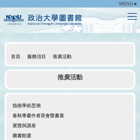
MENU
跳
到
主
要
內
容
區
首頁
服務項目
推廣活動
推廣活動
指南學術思潮
春秋專書作者茶會暨書展
展覽與講座
圖書館週