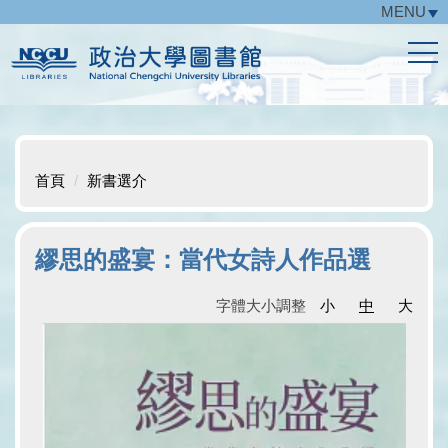
MENU
跳
到
主
要
內
容
區
首頁
新書選介
繆思的盛宴：當代女詩人作品選
字體大小調整
小
中
大