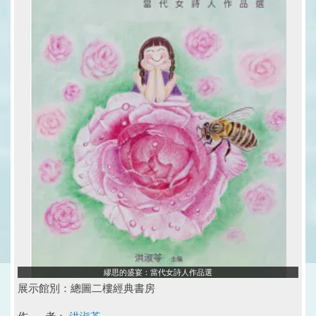
繆思的盛宴：當代女詩人作品選
展示館別：總圖二樓經典書房