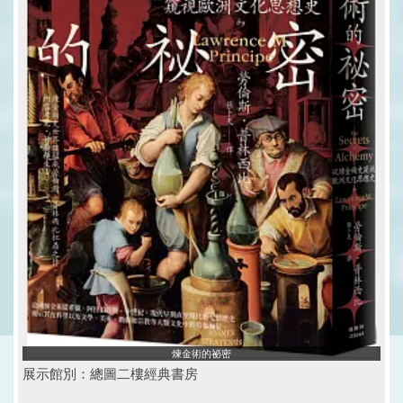
煉金術的祕密
展示館別：總圖二樓經典書房