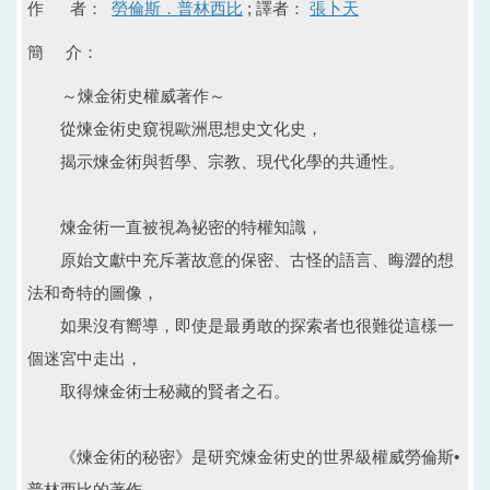
作 者：
勞倫斯．普林西比
; 譯者：
張卜天
簡 介：
～煉金術史權威著作～
從煉金術史窺視歐洲思想史文化史，
揭示煉金術與哲學、宗教、現代化學的共通性。
煉金術一直被視為袐密的特權知識，
原始文獻中充斥著故意的保密、古怪的語言、晦澀的想
法和奇特的圖像，
如果沒有嚮導，即使是最勇敢的探索者也很難從這樣一
個迷宮中走出，
取得煉金術士秘藏的賢者之石。
《煉金術的秘密》是研究煉金術史的世界級權威勞倫斯•
普林西比的著作。