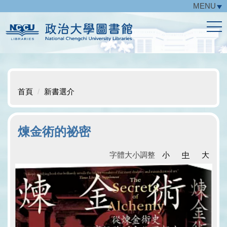
MENU
跳
到
主
要
內
容
區
首頁
新書選介
煉金術的祕密
字體大小調整
小
中
大