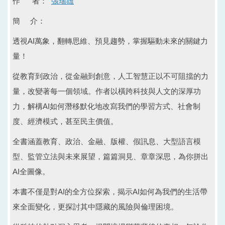
作 者：
張瑞雄
簡 介：
透視AI萬象，翻轉思維、預見趨勢，掌握驅動未來的關鍵力
量！
從教育到政治，從金融到創意，人工智慧正以不可阻擋的力
量，改變著每一個領域。作者以橫跨科技與人文的深厚功
力，解構AI如何潛移默化地改寫我們的學習方式、社會制
度、經濟模式，甚至民主價值。
全書涵蓋教育、政治、金融、版權、假訊息、大型語言模
型、監管立法與未來展望，篇篇洞見、章章深思，為你拼出
AI全圖像。
本書不僅是對AI的全方位探索，揭示AI如何為我們的生活帶
來全面變化，更探討其中隱藏的風險與倫理困境。