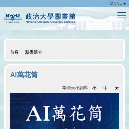
MENU
跳
到
主
要
內
容
區
首頁
新書選介
AI萬花筒
字體大小調整
小
中
大