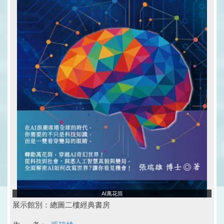
AI萬花筒
展示館別：總圖二樓經典書房