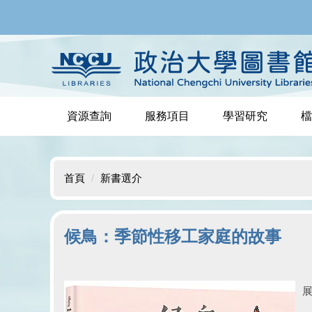
跳
到
主
要
內
容
區
資源查詢
服務項目
學習研究
檔
首頁
新書選介
候鳥：季節性移工家庭的故事