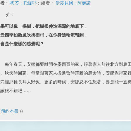
作者：
梅芯．托提耶
; 繪者：
伊莎貝爾．阿瑟諾
簡 介：
如果可以像一棵樹，把樹根伸進深深的地底下，
感受四季如微風吹拂樹梢，在你身邊輪流報到，
那會是什麼樣的感覺呢？
每年春天，安娜都要離開在墨西哥的家，跟著家人前往北方到農田
發、秋天時回家。每當跟著家人搬進暫時落腳的農舍時，安娜覺得家
洞穴裡那種長耳大野兔。更多的時候，安娜忍不住想著，要是能一直
應該很不錯吧……
✩
預約本書
✩