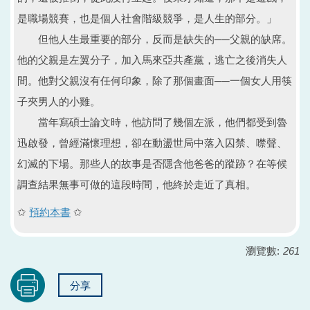
是職場競賽，也是個人社會階級競爭，是人生的部分。」
但他人生最重要的部分，反而是缺失的──父親的缺席。
他的父親是左翼分子，加入馬來亞共產黨，逃亡之後消失人
間。他對父親沒有任何印象，除了那個畫面──一個女人用筷
子夾男人的小雞。
當年寫碩士論文時，他訪問了幾個左派，他們都受到魯
迅啟發，曾經滿懷理想，卻在動盪世局中落入囚禁、噤聲、
幻滅的下場。那些人的故事是否隱含他爸爸的蹤跡？在等候
調查結果無事可做的這段時間，他終於走近了真相。
✩
預約本書
✩
瀏覽數:
261
分享