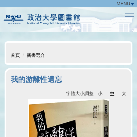
MENU
跳
到
主
要
內
容
區
首頁
新書選介
我的游離性遺忘
字體大小調整
小
中
大