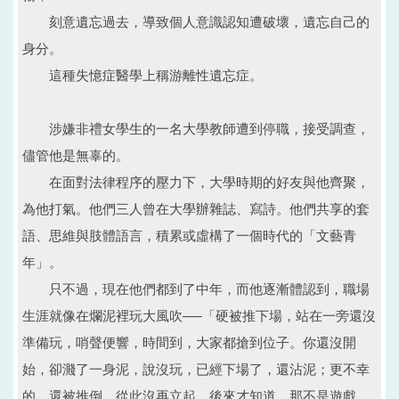
刻意遺忘過去，導致個人意識認知遭破壞，遺忘自己的
身分。
這種失憶症醫學上稱游離性遺忘症。
涉嫌非禮女學生的一名大學教師遭到停職，接受調查，
儘管他是無辜的。
在面對法律程序的壓力下，大學時期的好友與他齊聚，
為他打氣。他們三人曾在大學辦雜誌、寫詩。他們共享的套
語、思維與肢體語言，積累或虛構了一個時代的「文藝青
年」。
只不過，現在他們都到了中年，而他逐漸體認到，職場
生涯就像在爛泥裡玩大風吹──「硬被推下場，站在一旁還沒
準備玩，哨聲便響，時間到，大家都搶到位子。你還沒開
始，卻濺了一身泥，說沒玩，已經下場了，還沾泥；更不幸
的，還被推倒，從此沒再立起。後來才知道，那不是遊戲，