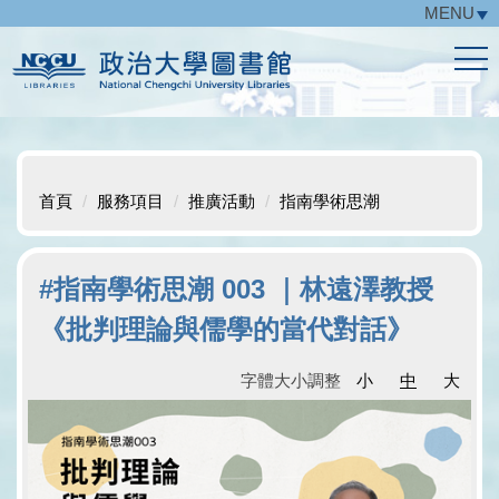
MENU
跳
到
主
要
內
容
區
首頁
服務項目
推廣活動
指南學術思潮
#指南學術思潮 003 ｜林遠澤教授
《批判理論與儒學的當代對話》
字體大小調整
小
中
大