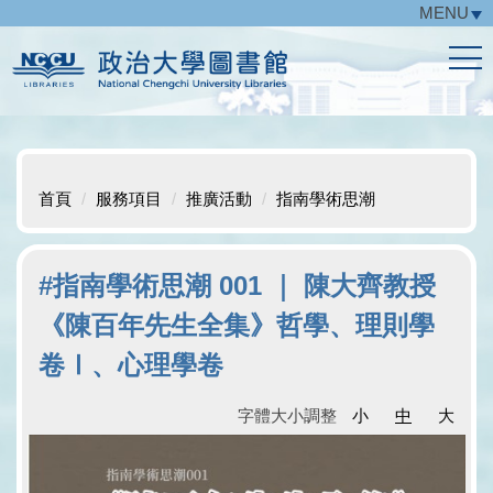
MENU
跳
到
主
要
內
容
區
首頁
服務項目
推廣活動
指南學術思潮
#指南學術思潮 001 ｜ 陳大齊教授
《陳百年先生全集》哲學、理則學
卷Ⅰ、心理學卷
字體大小調整
小
中
大