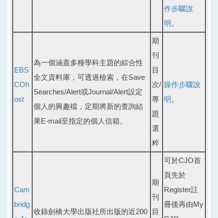
作步驟說
明
。
期
刊
為一個涵蓋多種學科主題的綜合性
EBS
目
全文資料庫，可透過檢索，在Save
COh
次/
操作步驟說
Searches/Alert或Journal/Alert設定
ost
專
明
。
個人的興趣檔，定期將新的查詢結
題
果E-mail至指定的個人信箱。
選
粹
可於CJO首
頁先於
期
Cam
Register註
刊
bridg
冊後再由My
收錄劍橋大學出版社所出版的近200
目