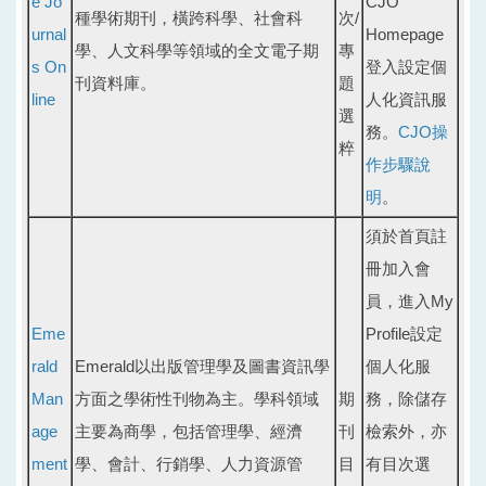
e Jo
CJO
種學術期刊，橫跨科學、社會科
次/
urnal
Homepage
學、人文科學等領域的全文電子期
專
s On
登入設定個
刊資料庫。
題
line
人化資訊服
選
務。
CJO操
粹
作步驟說
明
。
須於首頁註
冊加入會
員，進入My
Eme
Profile設定
rald
Emerald以出版管理學及圖書資訊學
個人化服
Man
方面之學術性刊物為主。學科領域
期
務，除儲存
age
主要為商學，包括管理學、經濟
刊
檢索外，亦
ment
學、會計、行銷學、人力資源管
目
有目次選