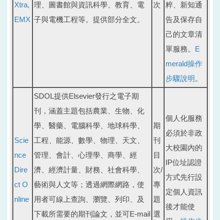
Xtra,
理、圖書館與資訊科學、教育、電
次
粹、新知通
EMX
子與電機工程等。提供部分全文。
告及保存自
己的文章清
單服務。
E
merald操作
步驟說明
。
SDOL提供Elsevier發行之電子期
刊，涵蓋主題包括農業、生物、化
個人化服務
學、醫藥、電腦科學、地球科學、
期
必須於非政
Scie
工程、能源、數學、物理、天文、
刊
大校園內的
nce
管理、會計、心理學、商學、經
目
IP位址認證
Dire
濟、經濟計量、財務、社會科學、
次/
方式先行設
ct O
藝術與人文等；透過網際網路，使
專
定個人資訊
nline
用者可線上查詢、瀏覽、列印、及
題
後才能使
下載所需要的期刊論文，並可E-mail
選