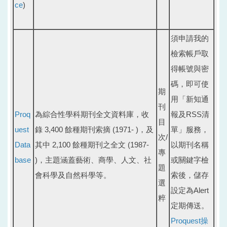
ce
)
須申請我的
檢索帳戶取
得帳號與密
碼，即可使
期
用「新知通
刊
Proq
為綜合性學科期刊全文資料庫，收
報及RSS清
目
uest
錄 3,400 餘種期刊索摘 (1971- )，及
單」服務，
次/
Data
其中 2,100 餘種期刊之全文 (1987-
以期刊名稱
專
base
)，主題涵蓋藝術、商學、人文、社
或關鍵字檢
題
會科學及自然科學等。
索後，儲存
選
設定為Alert
粹
定期傳送。
Proquest操