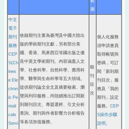
範
圍
中文
電子
收錄期刊主要為臺灣及中國大陸出
期刊
個人化服務
版的學術期刊文獻，另有部分美
服務
須申請會員
國、香港、馬來西亞等國出版之優
CEP
取得帳號與
良中英文學術期刊。內容涵蓋人文
S(Ch
密碼，可訂
期
學、社會科學、自然科學、應用科
ines
閱「新到期
刊
學、醫學與生命科學等五大領域。
e Ele
刊目次」服
目
提供期刊論文全文及摘要檢索、瀏
ctron
務及「我的
次
覽與列印服務，尚陸續推出訂閱新
ic Pe
期刊」設定
到期刊目次、專題選粹、引文分析
riodi
服務。
CEP
查詢、期刊與作者影響力分析報告
cals
S操作步驟
等各項加值服務。
Servi
說明
。