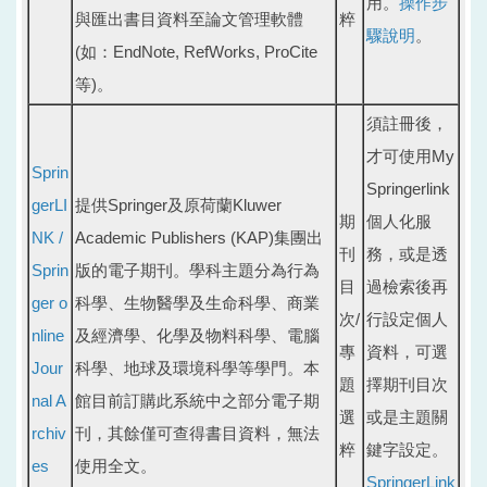
用。
操作步
與匯出書目資料至論文管理軟體
粹
驟說明
。
(如：EndNote, RefWorks, ProCite
等)。
須註冊後，
才可使用My
Sprin
Springerlink
gerLI
提供Springer及原荷蘭Kluwer
期
個人化服
NK /
Academic Publishers (KAP)集團出
刊
務，或是透
Sprin
版的電子期刊。學科主題分為行為
目
過檢索後再
ger o
科學、生物醫學及生命科學、商業
次/
行設定個人
nline
及經濟學、化學及物料科學、電腦
專
資料，可選
Jour
科學、地球及環境科學等學門。本
題
擇期刊目次
nal A
館目前訂購此系統中之部分電子期
選
或是主題關
rchiv
刊，其餘僅可查得書目資料，無法
粹
鍵字設定。
es
使用全文。
SpringerLink