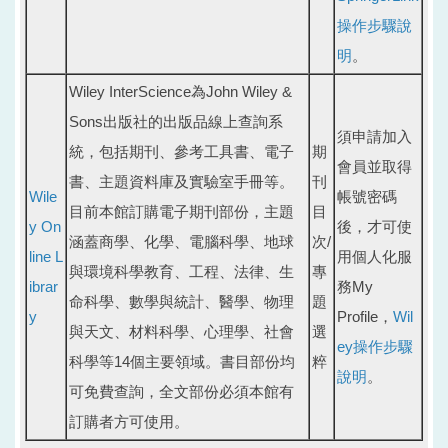
操作步驟說
明
。
Wiley InterScience為John Wiley &
Sons出版社的出版品線上查詢系
須申請加入
統，包括期刊、參考工具書、電子
期
會員並取得
書、主題資料庫及實驗室手冊等。
刊
Wile
帳號密碼
目前本館訂購電子期刊部份，主題
目
y On
後，才可使
涵蓋商學、化學、電腦科學、地球
次/
line L
用個人化服
與環境科學教育、工程、法律、生
專
ibrar
務My
命科學、數學與統計、醫學、物理
題
y
Profile，
Wil
與天文、材料科學、心理學、社會
選
ey操作步驟
科學等14個主要領域。書目部份均
粹
說明
。
可免費查詢，全文部份必須本館有
訂購者方可使用。