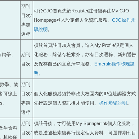
期刊
可於CJO首頁先於Register註冊後再由My CJO
目次/
Homepage登入設定個人化資訊服務。
CJO操作步
專題
驟說明
。
選粹
須於首頁註冊加入會員，進入My Profile設定個人
行銷學、
期刊
化服務，除儲存檢索外，亦有目次選粹、新知通告
目次
及保存自己的文章清單服務。
Emerald操作步驟說
明
。
、數學、物
期刊
者可線上
目次/
個人化服務必須於非政大校園內的IP位址認證方式
s,
專題
先行設定個人資訊後才能使用。
操作步驟說明
。
選粹
期刊
須註冊後，才可使用My Springerlink個人化服務，
醫學及生命科
目次/
或是透過檢索後再行設定個人資料，可選擇期刊目
，其餘僅