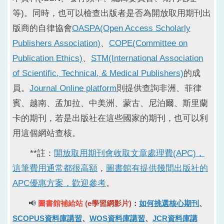
等)。同時，也可以檢查出版者是否為開放取用期刊出
版商的自律協會
OASPA(Open Access Scholarly
Publishers Association)
、
COPE(Committee on
Publication Ethics)
、
STM(International Association
of Scientific, Technical, & Medical Publishers)
的成
員。
Journal Online platform
則提供查詢非洲、菲律
賓、越南、孟加拉、中美洲、蒙古、尼泊爾、斯里蘭
卡的期刊，若是出版社在這些國家的期刊，也可以利
用這個網站查核。
**註：
開放取用期刊會收取文章處理費(APC)，
這筆費用通常都很高額
，
圖書館有提供幾間出版社的
APC優惠方案，歡迎參考
。
📢
圖書館補給站
(
e學習網影片)
：
如何挑選核心期刊
、
SCOPUS資料庫講習
、
WOS資料庫講習
、
JCR資料庫講