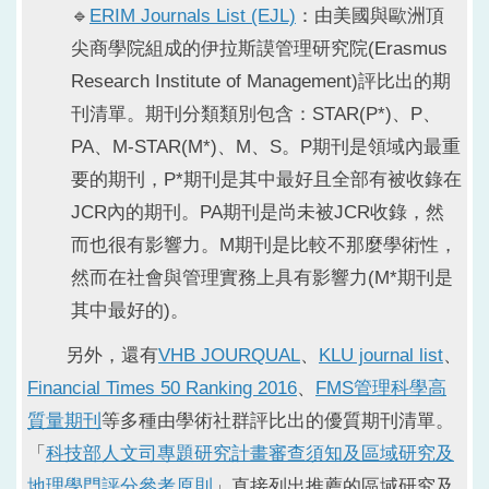
🔹
ERIM Journals List (EJL)
：由美國與歐洲頂
尖商學院組成的伊拉斯謨管理研究院(Erasmus
Research Institute of Management)評比出的期
刊清單。期刊分類類別包含：STAR(P*)、P、
PA、M-STAR(M*)、M、S。P期刊是領域內最重
要的期刊，P*期刊是其中最好且全部有被收錄在
JCR內的期刊。PA期刊是尚未被JCR收錄，然
而也很有影響力。M期刊是比較不那麼學術性，
然而在社會與管理實務上具有影響力(M*期刊是
其中最好的)。
另外，還有
VHB JOURQUAL
、
KLU journal list
、
Financial Times 50 Ranking 2016
、
FMS管理科學高
質量期刊
等多種由學術社群評比出的優質期刊清單。
「
科技部人文司專題研究計畫審查須知及區域研究及
地理學門評分參考原則
」直接列出推薦的區域研究及