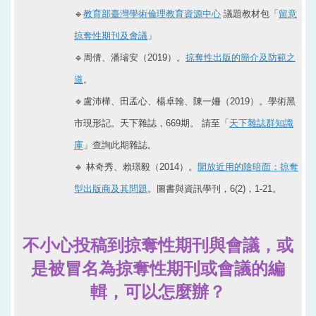
🔹
教育部臺灣學術倫理教育資源中心
議題教材包「
留意
掠奪性期刊及會議
」
🔹周倩、潘璿安（2019）。
掠奪性出版的簡介及防範之
道
。
🔹盧沛樺、田孟心、楊卓翰、陳一姍（2019）。學術黑
市現形記。天下雜誌，669期。 請至「
天下雜誌群知識
庫
」查詢此期雜誌。
🔹 林奇秀、賴璟毅（2014）。
開放近用的陰暗面：掠奪
型出版商及其問題
。圖書與資訊學刊，6(2)，1-21。
不小心投稿到掠奪性期刊與會議，或
是被冒名為掠奪性期刊或會議的編
輯，可以怎麼辦？