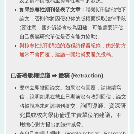
及之前不慎投稿至掠奪性期刊的狀況。
如果掠奪性期刊發表了文章
：
聯繫期刊請他撤下
論文，否則你將因侵犯你的版權而採取法律手段
(要注意，國外訴訟會較為困難，可能需要評估
自己所屬研究單位是否有能力協助)。
與掠奪性期刊溝通的過程請保留紀錄，由於對方
通常不會回覆，建議一開始就要避免投稿。
已簽署版權協議 ➡️ 撤稿 (Retraction)
要求立即撤回論文。如果沒有回覆，請繼續寫
信，說明如果在截止日期前沒有收到回信，論文
詢問導師、資深研
將被視為未向該期刊提交。
究員或校內學術倫理主責單位的建議。
不
用
擔心對方提出的法律威脅。
在自己的個人網站、Google scholar、Research