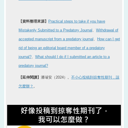
【資料整理來源】
Practical steps to take if you have
Mistakenly Submitted to a Predatory Journal
、
Withdrawal of
accepted manuscript from a predatory journal
、
How can I get
rid of being an editorial board member of a predatory
journal?
、
What should I do if I submitted an article to a
predatory journal?
【延伸閱讀】
潘璿安（2024）。
不小心投稿到掠奪性期刊，該
怎麼辦？
。