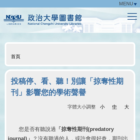
MENU
跳
到
主
要
內
容
區
首頁
投稿停、看、聽！別讓「掠奪性期
刊」影響您的學術聲譽
字體大小調整
小
中
大
您是否有聽說過
「掠奪性期刊(predatory
journal)」
？沒有聽過的人，或許會很好奇，期刊出