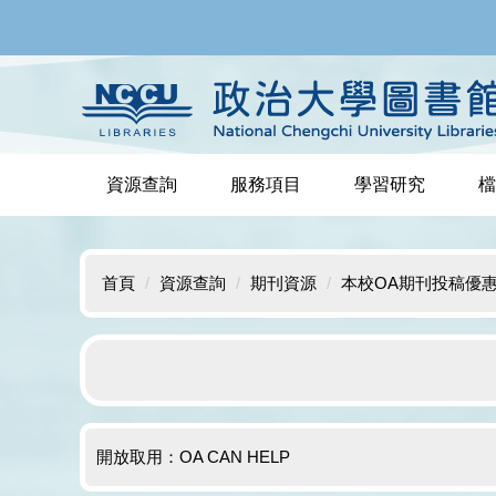
跳
到
主
要
內
容
區
資源查詢
服務項目
學習研究
檔
首頁
資源查詢
期刊資源
本校OA期刊投稿優
開放取用：OA CAN HELP