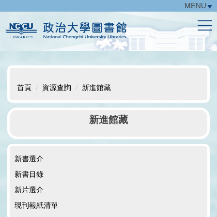
MENU
跳
到
主
要
內
容
區
首頁
資源查詢
新進館藏
新進館藏
新書選介
新書目錄
新片選介
現刊報紙清單