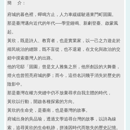
簡 介：
府城的暮色裡，蟬鳴方止，人力車緩緩駛過東門町固園。
那是臺灣邁向近代的年代──學堂鐘鳴、新劇登臺、啟蒙風
起。
黃欣，既是詩人、教育者，也是實業家，以一己之力遊走於
殖民統治的縫隙，既不盲從，也不退避，在文化與政治的交
錯中摸索臺灣人的出路。
他的宅邸「固園」曾是文人雅集之所，他所創設的大舞臺，
燈火也曾照亮府城的夢；而今，這些名詞幾乎消失於歷史的
陰影中。
那是臺灣在權力夾縫中仍不放棄尋求自我主體的時代，
黃欣以行動，開啟各種探索的方向。
黃欣的生命史，是臺南，也是臺灣的故事。
府城出身的吳品瑜，透過文學追尋台灣的故事，以詩為線
索，追尋黃欣的生命軌跡，拼湊因時代而散失的歷史記憶。