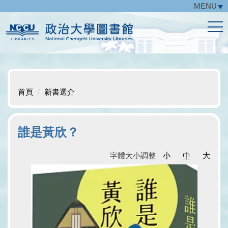
MENU
跳
到
主
要
內
容
區
首頁
新書選介
誰是黃欣？
字體大小調整
小
中
大