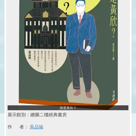
誰是黃欣？
展示館別：總圖二樓經典書房
作 者：
吳品瑜