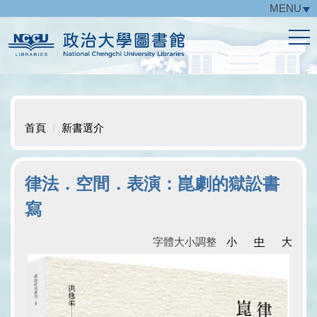
MENU
跳
到
主
要
內
容
區
首頁
新書選介
律法．空間．表演：崑劇的獄訟書
寫
字體大小調整
小
中
大