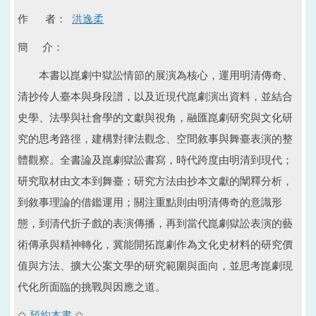
作 者：
洪逸柔
簡 介：
本書以崑劇中獄訟情節的展演為核心，運用明清傳奇、
清抄伶人臺本與身段譜，以及近現代崑劇演出資料，並結合
史學、法學與社會學的文獻與視角，融匯崑劇研究與文化研
究的思考路徑，建構對律法觀念、空間敘事與舞臺表演的整
體觀察。全書論及崑劇獄訟書寫，時代跨度由明清到現代；
研究取材由文本到舞臺；研究方法由抄本文獻的闡釋分析，
到敘事理論的借鑑運用；關注重點則由明清傳奇的意識形
態，到清代折子戲的表演傳播，再到當代崑劇獄訟表演的藝
術傳承與精神轉化，冀能開拓崑劇作為文化史材料的研究價
值與方法、擴大公案文學的研究範圍與面向，並思考崑劇現
代化所面臨的挑戰與因應之道。
✩
預約本書
✩