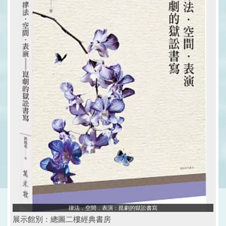
律法．空間．表演：崑劇的獄訟書寫
展示館別：總圖二樓經典書房