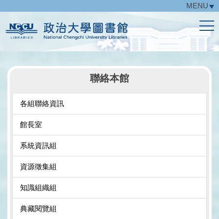
MENU
跳
到
主
要
內
容
區
聯絡本館
各組聯絡資訊
館長室
系統資訊組
資源徵集組
知識組織組
典藏閱覽組