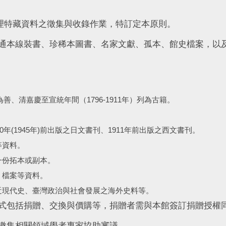
辦理特藏資料之徵集與收錄作業，特訂定本原則。
普通本線裝書、珍稀本圖書、名家文獻、孤本、館史檔案，以
善、清嘉慶至宣統年間（1796-1911年）列為古籍。
年(1945年)前出版之日文書刊、1911年前出版之西文書刊。
等資料。
一份拓本或副本。
、檔案等資料。
近現代史、臺灣政治與社會發展之海外史料等。
方式包括捐贈、交換與價購等，捐贈者需與本館簽訂捐贈授權
得邀集相關領域學者專家協助審議。