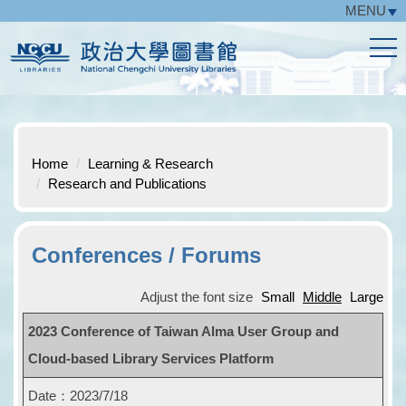
MENU
Jump
to
the
main
content
block
Home
Learning & Research
Research and Publications
Conferences / Forums
Adjust the font size
Small
Middle
Large
2023 Conference of Taiwan Alma User Group and
Cloud-based Library Services Platform
Date：2023/7/18