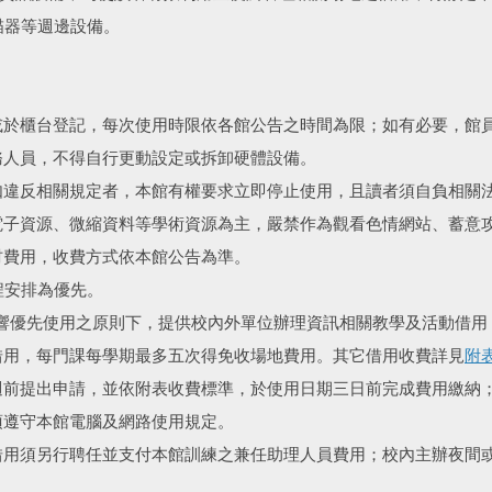
描器等週邊設備。
。
位或於櫃台登記，每次使用時限依各館公告之時間為限；如有必要，館
服務人員，不得自行更動設定或拆卸硬體設備。
，如違反相關規定者，本館有權要求立即停止使用，且讀者須自負相關
用電子資源、微縮資料等學術資源為主，嚴禁作為觀看色情網站、蓄意
耗材費用，收費方式依本館公告為準。
程安排為優先。
不影響優先使用之原則下，提供校內外單位辦理資訊相關教學及活動借
之借用，每門課每學期最多五次得免收場地費用。其它借用收費詳見
附
一週前提出申請，並依附表收費標準，於使用日期三日前完成費用繳納
並須遵守本館電腦及網路使用規定。
之借用須另行聘任並支付本館訓練之兼任助理人員費用；校內主辦夜間