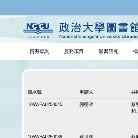
跳
到
主
要
內
容
區
資源查詢
服務項目
學習研究
檔
流水號
申請人
共
105WFA0250045
郭明政
蔡
和
105WFA0250038
蔡源林
蔡