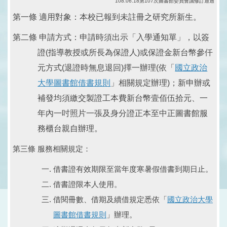
108.06.18第107次圖書館委員會議修訂通過
第一條 適用對象：本校已報到未註冊之研究所新生。
第二條 申請方式：申請時須出示「入學通知單」，以簽
證(指導教授或所長為保證人)或保證金新台幣參仟
元方式(退證時無息退回)擇一辦理(依「
國立政治
大學圖書館借書規則
」相關規定辦理)；新申辦或
補發均須繳交製證工本費新台幣壹佰伍拾元、一
年內一吋照片一張及身分證正本至中正圖書館服
務櫃台親自辦理。
第三條 服務相關規定：
借書證有效期限至當年度寒暑假借書到期日止。
借書證限本人使用。
借閱冊數、借期及續借規定悉依「
國立政治大學
圖書館借書規則
」辦理。