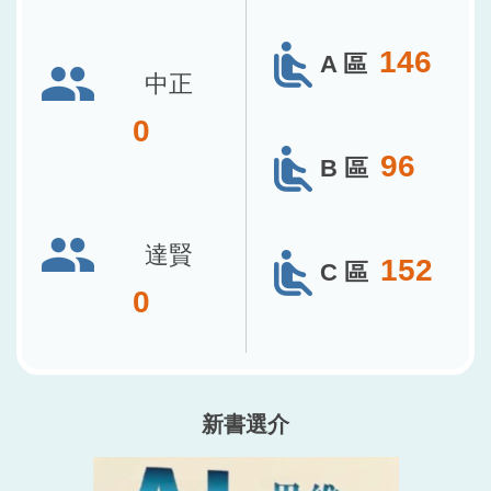
146
A 區
中正
0
96
B 區
達賢
152
C 區
0
新書選介