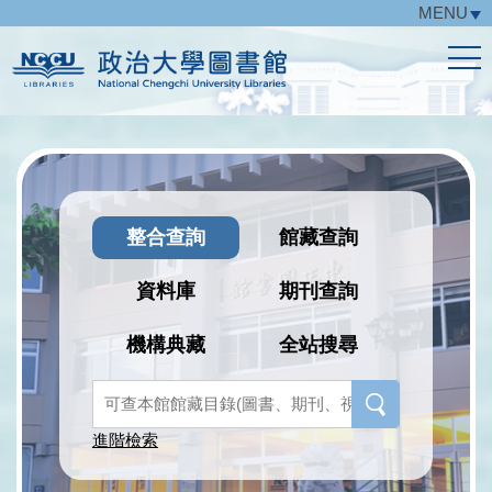
MENU
跳
到
主
要
內
容
區
整合查詢
館藏查詢
資料庫
期刊查詢
機構典藏
全站搜尋
進階檢索