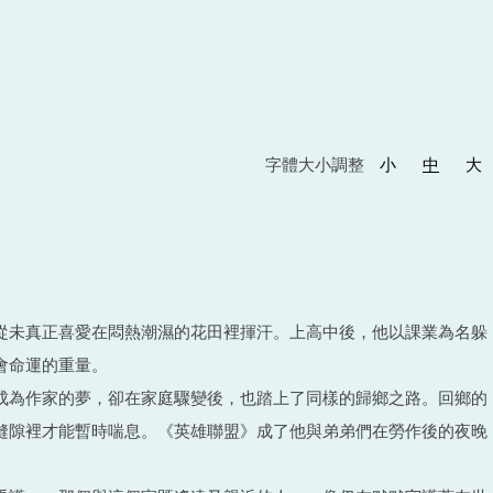
字體大小調整
小
中
大
從未真正喜愛在悶熱潮濕的花田裡揮汗。上高中後，他以課業為名躲
會命運的重量。
成為作家的夢，卻在家庭驟變後，也踏上了同樣的歸鄉之路。回鄉的
縫隙裡才能暫時喘息。《英雄聯盟》成了他與弟弟們在勞作後的夜晚