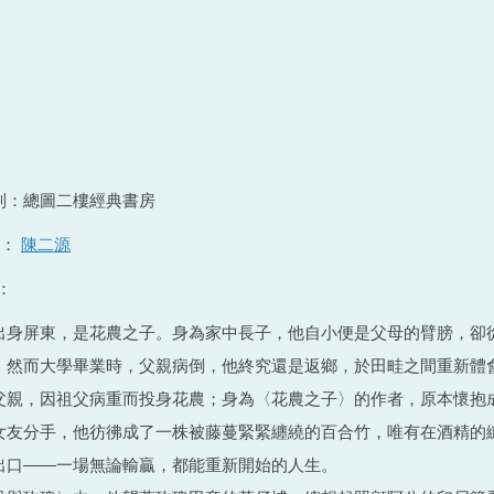
別：總圖二樓經典書房
者：
陳二源
：
出身屏東，是花農之子。身為家中長子，他自小便是父母的臂膀，卻
；然而大學畢業時，父親病倒，他終究還是返鄉，於田畦之間重新體
父親，因祖父病重而投身花農；身為〈花農之子〉的作者，原本懷抱
女友分手，他彷彿成了一株被藤蔓緊緊纏繞的百合竹，唯有在酒精的
出口——一場無論輸贏，都能重新開始的人生。