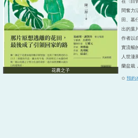
在〈白
間奮力
田、墓
出的葉
作者以
實流暢
人世淒
蘭盆栽
花農之子
✩
預約