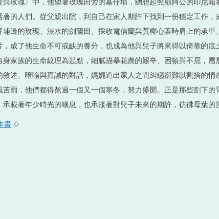
骨與玫瑰〉中，他望著玫瑰田旁的墓仔埔，總想起照顧阿公的印尼籍
活著的人們。從父親出院，到自己在家人期許下找到一份穩定工作，
仔埔邊的玫瑰、浸水的劍蘭田、採收電信蘭與黃椰心葉時肩上的承重
片，成了他生命不可或缺的養分，也成為他與兒子將來得以倚靠的底
自身家族的生命紋理為起點，細膩描摹花農的艱辛、困頓與不屈，層
的敘述、暗喻與真誠的對話，娓娓道出家人之間糾纏卻難以割捨的情
風苦雨，他們都得熬過一個又一個寒冬，努力盛開。正是那些割下的
，承載著年少時光的嘆息，也承接著對兒子未來的期許，彷彿母葉的
本書
✩