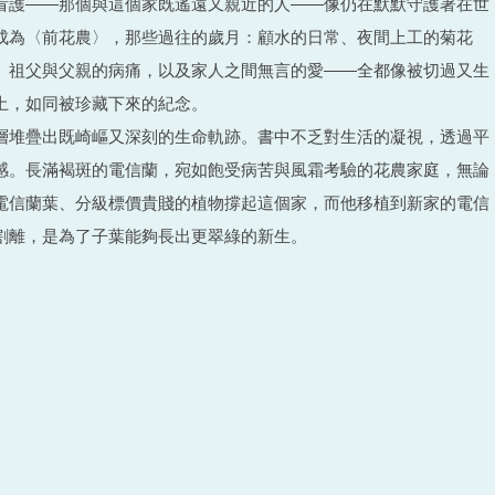
看護——那個與這個家既遙遠又親近的人——像仍在默默守護著在世
成為〈前花農〉，那些過往的歲月：顧水的日常、夜間上工的菊花
、祖父與父親的病痛，以及家人之間無言的愛——全都像被切過又生
土，如同被珍藏下來的紀念。
層堆疊出既崎嶇又深刻的生命軌跡。書中不乏對生活的凝視，透過平
感。長滿褐斑的電信蘭，宛如飽受病苦與風霜考驗的花農家庭，無論
電信蘭葉、分級標價貴賤的植物撐起這個家，而他移植到新家的電信
割離，是為了子葉能夠長出更翠綠的新生。