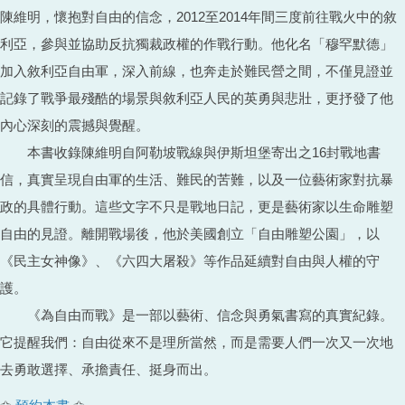
陳維明，懷抱對自由的信念，2012至2014年間三度前往戰火中的敘
利亞，參與並協助反抗獨裁政權的作戰行動。他化名「穆罕默德」
加入敘利亞自由軍，深入前線，也奔走於難民營之間，不僅見證並
記錄了戰爭最殘酷的場景與敘利亞人民的英勇與悲壯，更抒發了他
內心深刻的震撼與覺醒。
本書收錄陳維明自阿勒坡戰線與伊斯坦堡寄出之16封戰地書
信，真實呈現自由軍的生活、難民的苦難，以及一位藝術家對抗暴
政的具體行動。這些文字不只是戰地日記，更是藝術家以生命雕塑
自由的見證。離開戰場後，他於美國創立「自由雕塑公園」，以
《民主女神像》、《六四大屠殺》等作品延續對自由與人權的守
護。
《為自由而戰》是一部以藝術、信念與勇氣書寫的真實紀錄。
它提醒我們：自由從來不是理所當然，而是需要人們一次又一次地
去勇敢選擇、承擔責任、挺身而出。