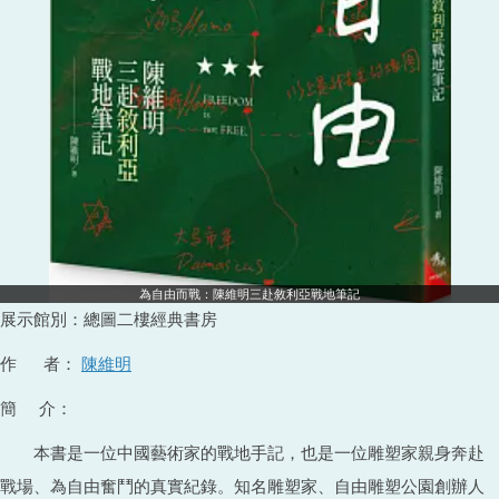
為自由而戰：陳維明三赴敘利亞戰地筆記
展示館別：總圖二樓經典書房
作 者：
陳維明
簡 介：
本書是一位中國藝術家的戰地手記，也是一位雕塑家親身奔赴
戰場、為自由奮鬥的真實紀錄。知名雕塑家、自由雕塑公園創辦人