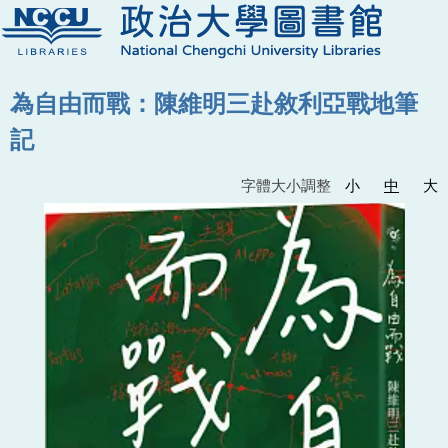
為自由而戰：陳維明三赴敘利亞戰地筆
記
字體大小調整
小
中
大