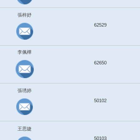
張梓妤
62529
李佩樺
62650
張琇婷
50102
王思婕
50103