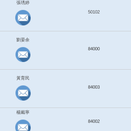
張琇婷
50102
劉晏余
84000
黃育民
84003
楊戴寧
84002