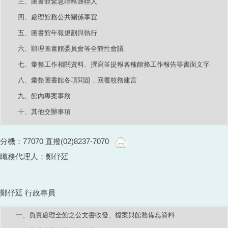
三、圖書館緊急聯絡通聯人
四、處理館務公共關係事宜
五、圖書館年報規劃與執行
六、辦理圖書館委員會等全館性會議
七、彙整工作相關資料、撰寫並提報各種館務工作報告等書面文字
八、彙整圖書館各項問題，回覆校務建言
九、館內專案事務
十、其他交辦事項
分機：77070 直撥(02)8237-7070
職務代理人：鄭伃廷
鄭伃廷 行政專員
一、負責處理全館之公文書收發、檔案與館務備忘資料