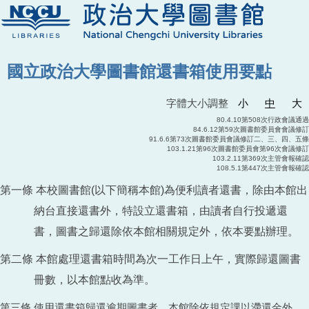
國立政治大學圖書館還書箱使用要點
字體大小調整
小
中
大
80.4.10第508次行政會議通過
84.6.12第59次圖書館委員會會議修訂
91.6.6第73次圖書館委員會議修訂二、三、四、五條
103.1.21第96次圖書館委員會第96次會議修訂
103.2.11第369次主管會報確認
108.5.1第447次主管會報確認
第一條 本校圖書館(以下簡稱本館)為便利讀者還書，除由本館出
納台直接還書外，特設立還書箱，由讀者自行投遞還
書，圖書之歸還除依本館相關規定外，依本要點辦理。
第二條 本館處理還書箱時間為次一工作日上午，實際歸還圖書
冊數，以本館點收為準。
第三條 使用還書箱歸還逾期圖書者，本館除依規定課以滯還金外，