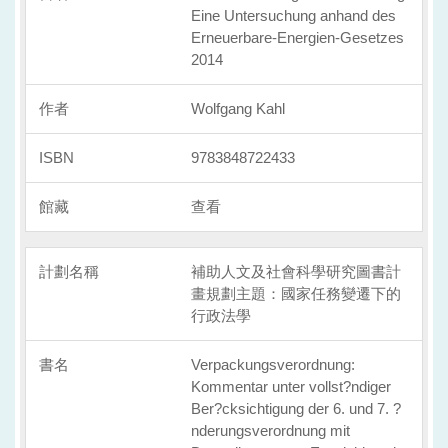
Eine Untersuchung anhand des
Erneuerbare-Energien-Gesetzes
2014
Wolfgang Kahl
9783848722433
查看
補助人文及社會科學研究圖書計
畫規劃主題：國家任務變遷下的
行政法學
Verpackungsverordnung:
Kommentar unter vollst?ndiger
Ber?cksichtigung der 6. und 7. ?
nderungsverordnung mit