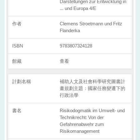
Darstellungen zur Entwicklung in
... und Europa 4/E
Clemens Stroetmann und Fritz
Flanderka
9783807324128
查看
補助人文及社會科學研究圖書計
畫規劃主題：國家任務變遷下的
行政法學
Risikodogmatik im Umwelt- und
Technikrecht: Von der
Gefahrenabwehr zum
Risikomanagement