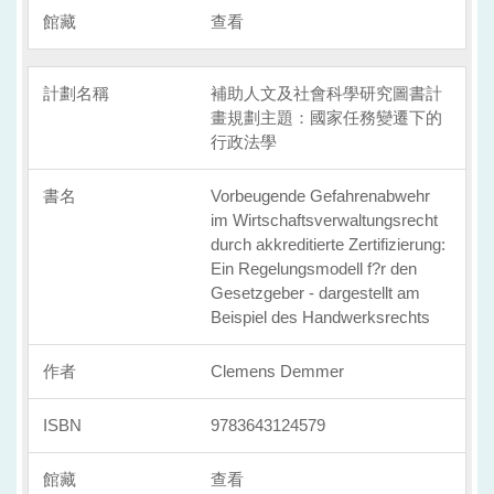
查看
補助人文及社會科學研究圖書計
畫規劃主題：國家任務變遷下的
行政法學
Vorbeugende Gefahrenabwehr
im Wirtschaftsverwaltungsrecht
durch akkreditierte Zertifizierung:
Ein Regelungsmodell f?r den
Gesetzgeber - dargestellt am
Beispiel des Handwerksrechts
Clemens Demmer
9783643124579
查看