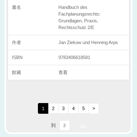
Handbuch des
Fachplanungsrechts:
Grundlagen, Praxis,
Rechtsschutz 2/E
Jan Ziekow und Henning Arps
9783406618581
查看
1
2
3
4
5
>
到
Go