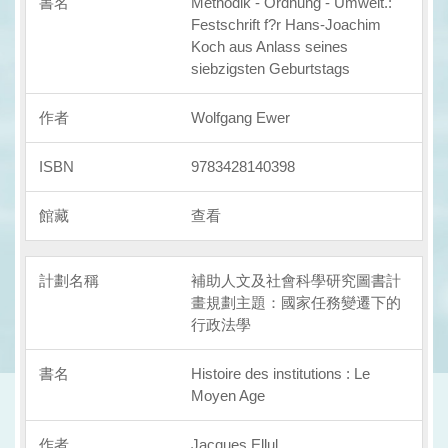
Methodik - Ordnung - Umwelt.:
Festschrift f?r Hans-Joachim
Koch aus Anlass seines
siebzigsten Geburtstags
Wolfgang Ewer
9783428140398
查看
補助人文及社會科學研究圖書計
畫規劃主題：國家任務變遷下的
行政法學
Histoire des institutions : Le
Moyen Age
Jacques Ellul