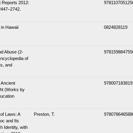
t Reports 2012:
978110705125
2447–2742.
 in Hawaii
0824828119
nd Abuse (2-
978159884755
Encyclopedia of
ts, and
 Ancient
978007183819
ht (Works by
ucation
 of Laws: A
Preston, T.
978078646588
oc and Its
h Identity, with