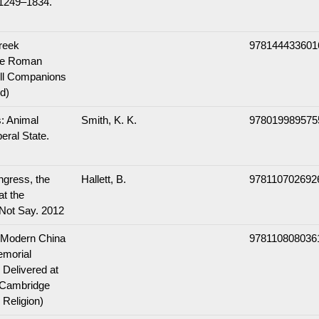
 1249–1834.
reek
978144433601
he Roman
ll Companions
ld)
: Animal
Smith, K. K.
978019989575
eral State.
ngress, the
Hallett, B.
978110702692
at the
 Not Say. 2012
 Modern China
978110808036
emorial
 Delivered at
 (Cambridge
 Religion)