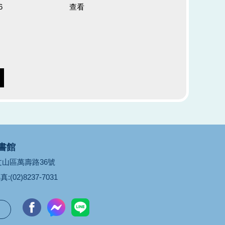
6
查看
書館
市文山區萬壽路36號
真:(02)8237-7031
台