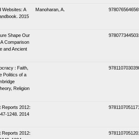
 Websites: A
Manoharan, A.
978076564656
Handbook. 2015
ture Shape Our
978077344503
: A Comparison
e and Ancient
cracy : Faith,
978110703039
 Politics of a
mbridge
heory, Religion
t Reports 2012:
978110705117
647-1248. 2014
t Reports 2012:
978110705120