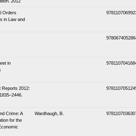
ation. 2012
l Orders
978110706992
s in Law and
978067405286
eet in
978110704168
s
t Reports 2012:
978110705124
 1835–2446.
and Crime: A
Wardhaugh, B.
978110703630
tion for the
 Economic