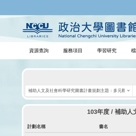
跳
到
主
要
內
容
區
資源查詢
服務項目
學習研究
檔
103年度 / 
計劃名稱
書名