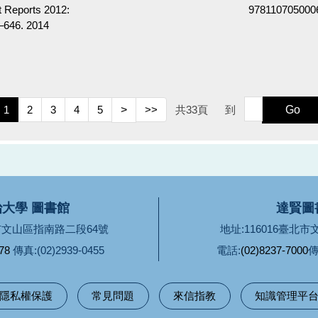
t Reports 2012:
978110705000
–646. 2014
1
2
3
4
5
>
>>
共
33
頁
到
Go
大學 圖書館
達賢圖
北市文山區指南路二段64號
地址:116016臺北
78
傳真:(02)2939-0455
電話:
(02)8237-7000
傳
隱私權保護
常見問題
來信指教
知識管理平