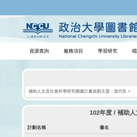
跳
到
主
要
內
容
區
資源查詢
服務項目
學習研究
檔
102年度 / 
計劃名稱
書名