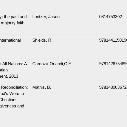
ty: the past and
Lantzer, Jason
0814753302
 majority faith
nternational
Shields, R.
978144115019
 All Nations: A
Cardoza-Orlandi,C.F.
978142675489
stian
ent. 2013
Reconciliation:
Mathis, B.
978148008672
od's Word to
Christians
rgiveness and