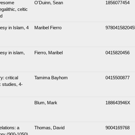
awesome
O'Duinn, Sean
1856077454
galithic, celtic
nd
esy in Islam, 4
Maribel Fierro
978041582045
esy in islam,
Fierro, Maribel
0415820456
y: critical
Tamima Bayhom
0415500877
 studies, 4-
Blum, Mark
188643946X
lations: a
Thomas, David
9004169768
tory (900-1050),