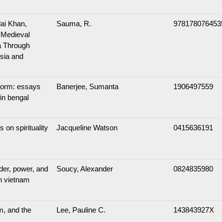
ai Khan,
Sauma, R.
978178076453
 Medieval
a Through
rsia and
 form: essays
Banerjee, Sumanta
1906497559
 in bengal
 on spirituality
Jacqueline Watson
0415636191
der, power, and
Soucy, Alexander
0824835980
in vietnam
m, and the
Lee, Pauline C.
143843927X